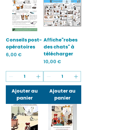
Conseils post-
Affiche"robes
opératoires
des chats" à
télécharger
Prix
6,00 €
Prix
10,00 €
Ajouter au
Ajouter au
panier
panier