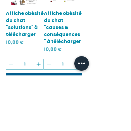
Affiche obésité
Affiche obésité
du chat
du chat
"solutions" à
"causes &
télécharger
conséquences
" à télécharger
Prix
10,00 €
Prix
10,00 €
Ajouter au
Ajouter au
panier
panier